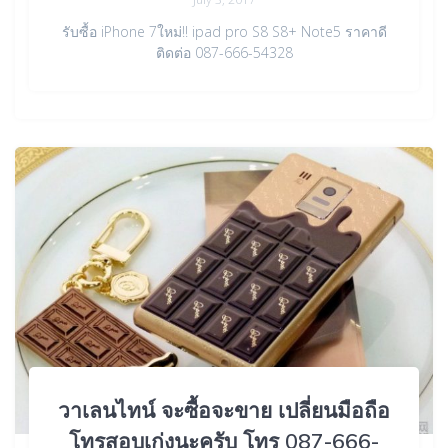
รับซื้อ iPhone 7ใหม่!! ipad pro S8 S8+ Note5 ราคาดี
ติดต่อ 087-666-54328
วาเลนไทน์ จะซื้อจะขาย เปลี่ยนมือถือ
โทรสอบเก่งนะครับ โทร 087-666-