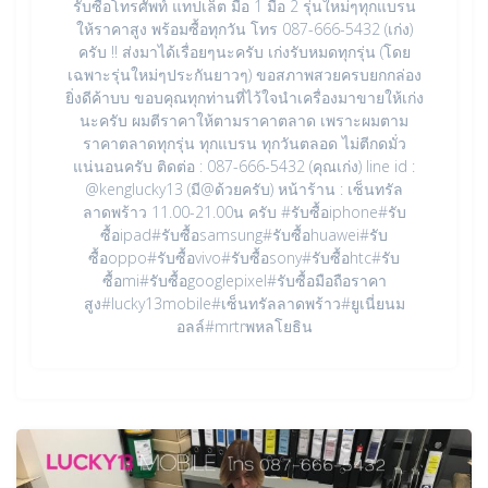
รับซื้อโทรศัพท์ แทปเล็ต มือ 1 มือ 2 รุ่นใหม่ๆทุกแบรน
ให้ราคาสูง พร้อมซื้อทุกวัน โทร 087-666-5432 (เก่ง)
ครับ !! ส่งมาได้เรื่อยๆนะครับ เก่งรับหมดทุกรุ่น (โดย
เฉพาะรุ่นใหม่ๆประกันยาวๆ) ขอสภาพสวยครบยกกล่อง
ยิ่งดีค้าบบ ขอบคุณทุกท่านที่ไว้ใจนำเครื่องมาขายให้เก่ง
นะครับ ผมตีราคาให้ตามราคาตลาด เพราะผมตาม
ราคาตลาดทุกรุ่น ทุกแบรน ทุกวันตลอด ไม่ตีกดมั่ว
แน่นอนครับ ติดต่อ : 087-666-5432 (คุณเก่ง) line id :
@kenglucky13 (มี@ด้วยครับ) หน้าร้าน : เซ็นทรัล
ลาดพร้าว 11.00-21.00น ครับ #รับซื้อiphone#รับ
ซื้อipad#รับซื้อsamsung#รับซื้อhuawei#รับ
ซื้อoppo#รับซื้อvivo#รับซื้อsony#รับซื้อhtc#รับ
ซื้อmi#รับซื้อgooglepixel#รับซื้อมือถือราคา
สูง#lucky13mobile#เซ็นทรัลลาดพร้าว#ยูเนี่ยนม
อลล์#mrtrพหลโยธิน