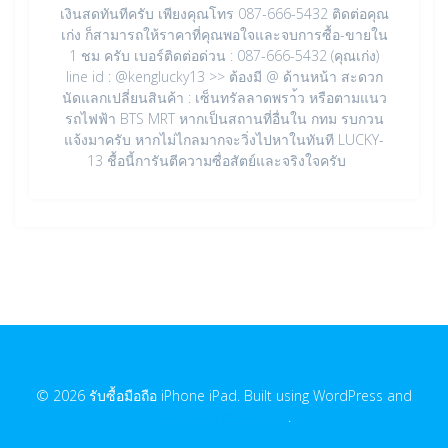
เงินสดทันทีครับ เพียงคุณโทร 087-666-5432 ติดต่อคุณ
เก่ง ก็สามารถให้ราคาที่คุณพอใจและจบการซื้อ-ขายใน
1 ชม ครับ เบอร์ติดต่อด่วน : 087-666-5432 (คุณเก่ง)
line id : @kenglucky13 >> ต้องมี @ ด้านหน้า สะดวก
นัดแลกเปลี่ยนสินค้า : เซ็นทรัลลาดพรา้ว หรือตามแนว
รถไฟฟ้า BTS MRT หากเป็นสถานที่อื่นใน กทม รบกวน
แจ้งมาครับ หากไม่ไกลมากจะวิ่งไปหาในทันที LUCKY-
13 ชื้อนี้การันตีความซื่อสัตย์และจริงใจครับ
© 2026 รับซื้อมือถือ iPhone iPad. Built using WordPress and
EmpowerWP Theme
.