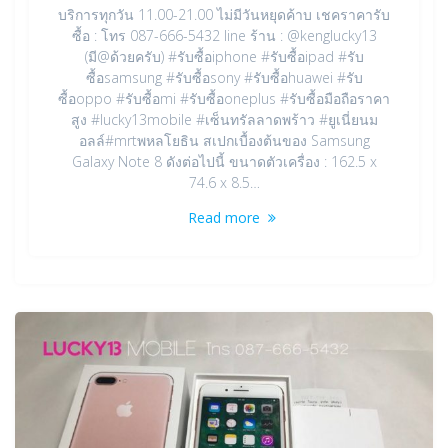
บริการทุกวัน 11.00-21.00 ไม่มีวันหยุดค้าบ เชคราคารับ
ซื้อ : โทร 087-666-5432 line ร้าน : @kenglucky13
(มี@ด้วยครับ) #รับซื้อiphone #รับซื้อipad #รับ
ซื้อsamsung #รับซื้อsony #รับซื้อhuawei #รับ
ซื้อoppo #รับซื้อmi #รับซื้อoneplus #รับซื้อมือถือราคา
สูง #lucky13mobile #เซ็นทรัลลาดพร้าว #ยูเนี่ยนม
อลล์#mrtพหลโยธิน สเปกเบื้องต้นของ Samsung
Galaxy Note 8 ดังต่อไปนี้ ขนาดตัวเครื่อง : 162.5 x
74.6 x 8.5…
Read more