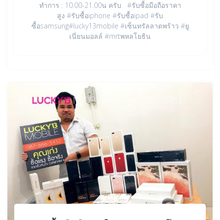
ทำการ : 10.00-21.00น ครับ #รับซื้อมือถือราคา
สูง #รับซื้อiphone #รับซื้อipad #รับ
ซื้อsamsung#lucky13mobile #เซ็นทรัลลาดพร้าว #ยู
เนี่ยนมอลล์ #mrtพหลโยธิน