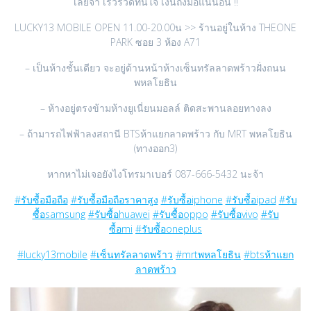
เลยจ้า เร็วรวดทันใจ เงินถึงมือแน่นอน !!
LUCKY13 MOBILE OPEN 11.00-20.00น >> ร้านอยู่ในห้าง THEONE
PARK ซอย 3 ห้อง A71
– เป็นห้างชั้นเดียว จะอยู่ด้านหน้าห้างเซ็นทรัลลาดพร้าวฝั่งถนน
พหลโยธิน
– ห้างอยู่ตรงข้ามห้างยูเนี่ยนมอลล์ ติดสะพานลอยทางลง
– ถ้ามารถไฟฟ้าลงสถานี BTSห้าแยกลาดพร้าว กับ MRT พหลโยธิน
(ทางออก3)
หากหาไม่เจอยังไงโทรมาเบอร์ 087-666-5432 นะจ้า
#รับซื้อมือถือ
#รับซื้อมือถือราคาสูง
#รับซื้อiphone
#รับซื้อipad
#รับ
ซื้อsamsung
#รับซื้อhuawei
#รับซื้อoppo
#รับซื้อvivo
#รับ
ซื้อmi
#รับซื้อoneplus
#lucky13mobile
#เซ็นทรัลลาดพร้าว
#mrtพหลโยธิน
#btsห้าแยก
ลาดพร้าว