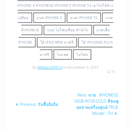
IPHONE 4 IPHONE4S IPHONE 5 IPHONE 5S เอาไปให้ช่าง
เปลี่ยน
แบต IPHONE 5
แบต IPHONE 5S
แบต
IPHONE4S
แบต ไอโฟนเสื่อม ทำยังไง
แบตเสื่อ
IPHONE
ได้ IPAD MINI มาฟรี
ได้ IPHONE6 PLUS
มาฟรี
ไอแพด
ไอโฟน
by
KENGLUCKY13
on December 5, 2015
0
Post
Next
Next:
ขาย : IPHONE6S
navigation
post:
16GB ROSEGOLD สีชมพู
Previous
Previous:
รับซื้อมือถือ
สุดสวยเครื่องศูนย์ TRUE
post:
Model : TH