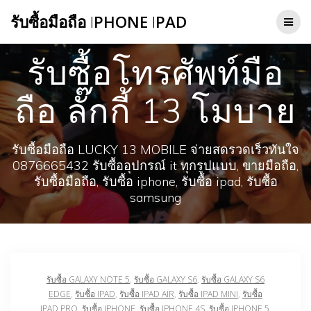
Skip
รับซื้อมือถือ
I
PHONE
I
PAD
to
content
รับซื้อโทรศัพท์มือ
ถือ ​ลั๊กกี้ 13 โมบาย
รับซื้อมือถือ LUCKY 13 MOBILE จ่ายสดรวดเร็วทันใจ
0876665432 รับซื้ออุปกรณ์ it ทุกรูปแบบ, ขายมือถือ,
รับซื้อมือถือ, รับซื้อ iphone, รับซื้อ ipad, รับซื้อ
samsung
รับซื้อ GALAXY NOTE 5
,
รับซื้อ GALAXY S6
,
รับซื้อ GALAXY S6
EDGE
,
รับซื้อ IPAD
,
รับซื้อ IPAD AIR
,
รับซื้อ IPAD MINI
,
รับซื้อ
IPAD PRO
,
รับซื้อ IPHONE
,
รับซื้อ IPHONE 4S
,
รับซื้อ IPHONE 5
,