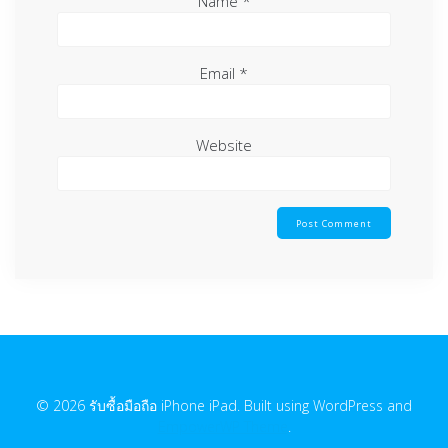
Name
*
Email
*
Website
© 2026 รับซื้อมือถือ iPhone iPad. Built using WordPress and
EmpowerWP Theme
.