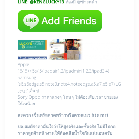
LINE: @KENGLUCKY13
ต้องมี @ข้างหน้า
Apple
(i6/i6+/i5s/i5/ipadair1,2/ipadmini1,2,3/ipad3,4)
Samsung
(s6,s6edge,s5,note3,note4,noteedge,a5,a7,e5,e7) LG
(g3,g4,อื่นๆ)
Sony Oppo ราคาแรงๆ โดนๆ ไม่ต้องเสียเวลาขายเอง
ให้เหนื่อย
สะดวก เซ็นทรัลลาดพร้าวหรือตามแนว bts mrt
ปล.ผมตีราคามั่นใจว่าให้สูงจริงและซื้อจริง ไม่มีไปกด
ราคาลูกค้าหน้างานใหัต้องเสียน้ำใจกันแน่นอนครับ