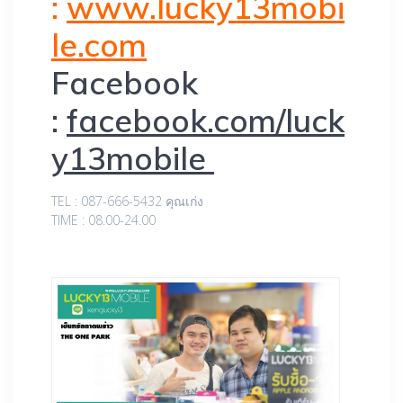
:
www.lucky13mobi
le.com
Facebook
:
facebook.com/luck
y13mobile
TEL : 087-666-5432 คุณเก่ง
TIME : 08.00-24.00