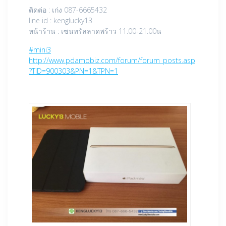
ติดต่อ : เก่ง 087-6665432
line id : kenglucky13
หน้าร้าน : เซนทรัลลาดพร้าว 11.00-21.00น
‪#‎
mini3‬
http://www.pdamobiz.com/forum/forum_posts.asp
?TID=900303&PN=1&TPN=1